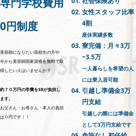
専門学校費用
社会保険あり
女性スタッフ比率
0円制度
4割
産休実績多数
寮完備：月々3万
美容師になりたい高校生の方や
~3.5万
今から美容師国家資格を無料で取
一人暮らしを希望の人
得したい人はいませんか？
には寮入居可能
引越し準備金3万
約７０万円の学費をSRが負担し
ます。
円支給
お父さん・お母さん・本人の負担
引越しの際には準備金
は０円です！！
として3万円支給です
免許なし初任給