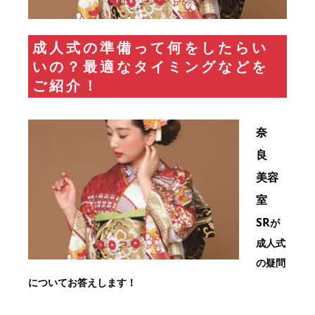
成人式の準備って何をしたらい
いの？
最適なタイミングなどを
ご紹介！
奈
良
美容
室
SR
が
成人式
の疑問
についてお答えします！