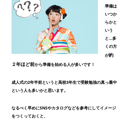
準備は
いつか
らかと
いう
と…
多
くの方
約
が
２年ほど前
から準備を始める人が多いです！
成人式の2年半前というと高校3年生で受験勉強の
真っ最中
という人も多いかと思います。
なるべく早めにSNSやカタログなどを参考にしてイメージ
をつくっておくと、